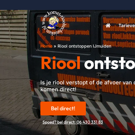
Tariev
Home
»
Riool ontstoppen IJmuiden
Riool
ontst
Is je riool verstopt of de afvoer va
komen direct!
Bel direct!
Spoed? bel direct: 06 430 331 83