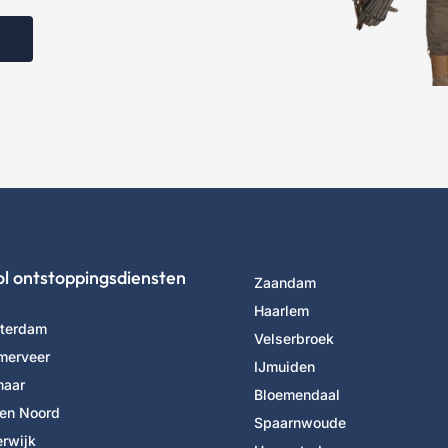
ol ontstoppingsdiensten
Zaandam
Haarlem
terdam
Velserbroek
merveer
IJmuiden
maar
Bloemendaal
en Noord
Spaarnwoude
rwijk