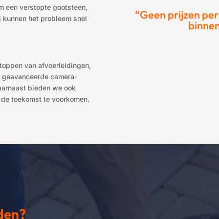
m een verstopte gootsteen,
“Geen prijzen per
ij kunnen het probleem snel
binnen
toppen van afvoerleidingen,
an geavanceerde camera-
Daarnaast bieden we ook
 de toekomst te voorkomen.
iden?