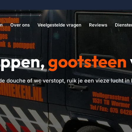
en
Over ons
Veelgestelde vragen
Reviews
Dienste
oppen,
gootsteen
n de douche of wc verstopt
, ruik je een vieze lucht i