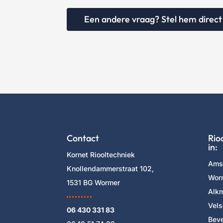
Een andere vraag? Stel hem direct
Contact
Rio
in:
Kornet Riooltechniek
Ams
Knollendammerstraat 102,
Wor
1531 BG Wormer
Alk
Vels
06 430 331 83
Beve