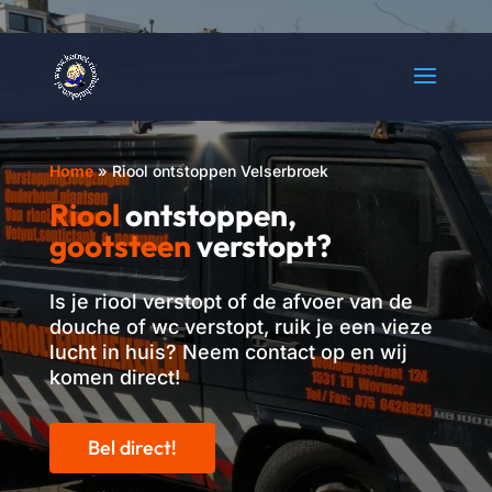
Home
»
Riool ontstoppen Velserbroek
Riool
ontstoppen,
gootsteen
verstopt?
Is je riool verstopt of de afvoer van de
douche of wc verstopt
, ruik je een vieze
lucht in huis? Neem contact op en wij
komen direct!
Bel direct!