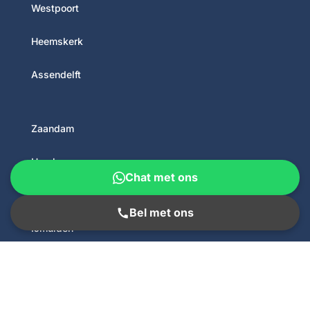
Westpoort
Heemskerk
Assendelft
Zaandam
Haarlem
Chat met ons
Velserbroek
Bel met ons
IJmuiden
Bloemendaal
Spaarnwoude