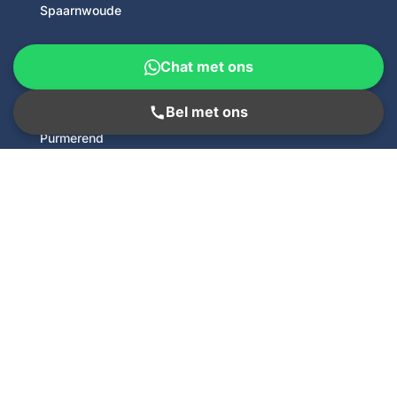
Spaarnwoude
Heemstede
Chat met ons
Krommenie
Bel met ons
Purmerend
Kornet Riooltechniek
5.0
★
★
★
★
★
Bekijk beoordelingen op Google
★ Schrijf een recensie op Google