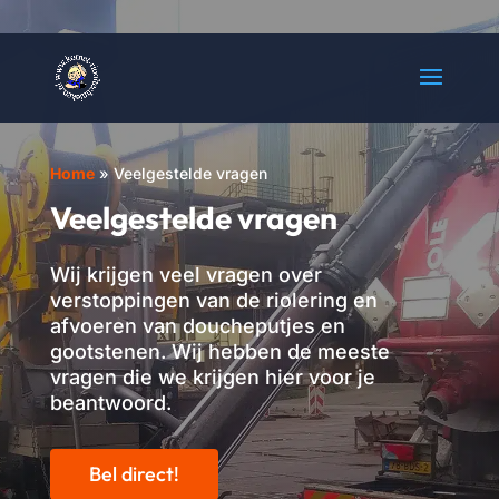
Home
»
Veelgestelde vragen
Veelgestelde vragen
Wij krijgen veel vragen over
verstoppingen van de riolering en
afvoeren van doucheputjes en
gootstenen. Wij hebben de meeste
vragen die we krijgen hier voor je
beantwoord.
Bel direct!