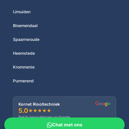
IJmuiden
Bloemendaal
Spaarnwoude
Heemstede
Krommenie
Purmerend
Kornet Riooltechniek
5.0
★
★
★
★
★
Bekijk beoordelingen op Google
Chat met ons